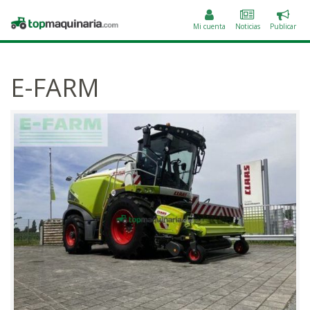
Public
Topmaquinaria.com
un
Mi cuenta
Noticias
Publicar
anunc
E-FARM