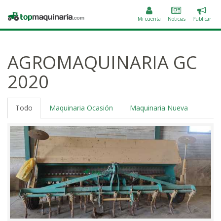
Public
Topmaquinaria.com
un
Mi cuenta
Noticias
Publicar
anunc
AGROMAQUINARIA GC
2020
Todo
Maquinaria Ocasión
Maquinaria Nueva