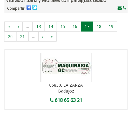
Vibrador Sanz y Morales con paraguas usado
Compartir:
«
‹
...
13
14
15
16
17
18
19
20
21
...
›
»
06830, LA ZARZA
Badajoz
618 65 63 21