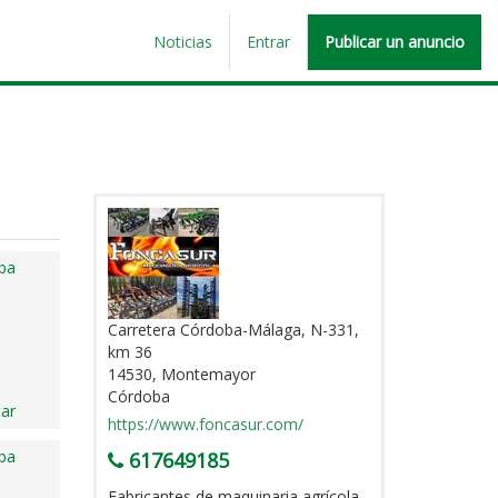
Noticias
Entrar
Publicar un anuncio
ba
Carretera Córdoba-Málaga, N-331,
km 36
14530, Montemayor
Córdoba
ar
https://www.foncasur.com/
ba
617649185
Fabricantes de maquinaria agrícola,