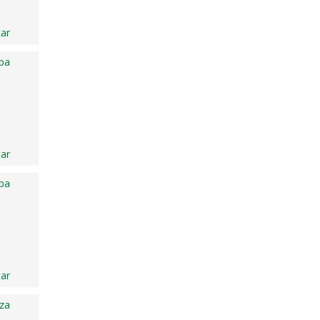
ar
ba
ar
ba
ar
za