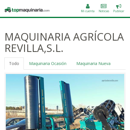
Public
Topmaquinaria.com
un
Mi cuenta
Noticias
Publicar
anunc
MAQUINARIA AGRÍCOLA
REVILLA,S.L.
Todo
Maquinaria Ocasión
Maquinaria Nueva