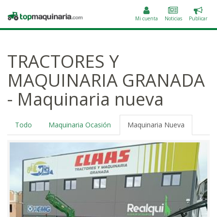
Public
Topmaquinaria.com
un
Mi cuenta
Noticias
Publicar
anunc
TRACTORES Y
MAQUINARIA GRANADA
- Maquinaria nueva
Todo
Maquinaria Ocasión
Maquinaria Nueva