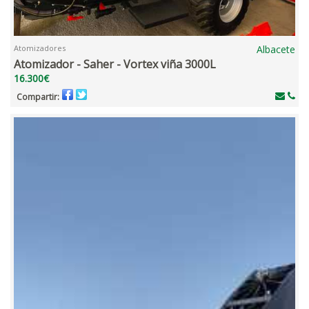
Atomizadores
Albacete
Atomizador - Saher - Vortex viña 3000L
16.300€
Compartir: