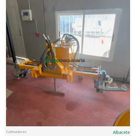
Cultivadores
Albacete