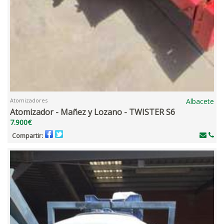
Atomizadores
Albacete
Atomizador - Mañez y Lozano - TWISTER S6
7.900€
Compartir: