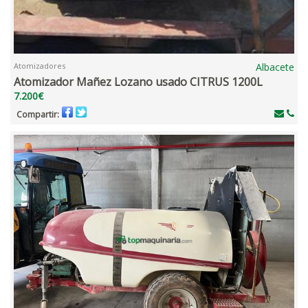
Atomizadores
Albacete
Atomizador Mañez Lozano usado CITRUS 1200L
7.200€
Compartir: