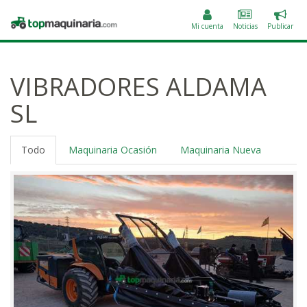
Public
Topmaquinaria.com
un
Mi cuenta
Noticias
Publicar
anunc
VIBRADORES ALDAMA
SL
Todo
Maquinaria Ocasión
Maquinaria Nueva