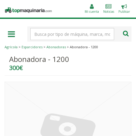
Public
Topmaquinaria.com
un
Mi cuenta
Noticias
Publicar
anunc
Término
de
búsqueda
Agrícola
>
Esparcidores
>
Abonadoras
> Abonadora - 1200
Abonadora - 1200
300€