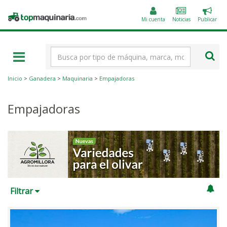
Public
Topmaquinaria.com
un
Mi cuenta
Noticias
Publicar
anunc
Término
de
búsqueda
Inicio
>
Ganadera
>
Maquinaria
>
Empajadoras
Empajadoras
Filtrar