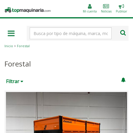
Public
Topmaquinaria.com
un
Mi cuenta
Noticias
Publicar
anunc
Término
de
búsqueda
Inicio
>
Forestal
Forestal
Filtrar