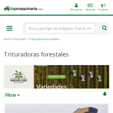
Public
Topmaquinaria.com
un
Mi cuenta
Noticias
Publicar
anunc
Término
de
búsqueda
Inicio
>
Forestal
>
Trituradoras forestales
Trituradoras forestales
Filtrar