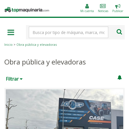
Public
Topmaquinaria.com
un
Mi cuenta
Noticias
Publicar
anunc
Término
de
búsqueda
Inicio
>
Obra pública y elevadoras
Obra pública y elevadoras
Filtrar