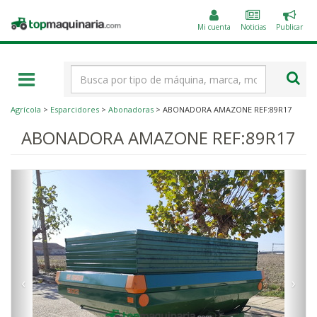
Public
Topmaquinaria.com
un
Mi cuenta
Noticias
Publicar
anunc
Término
de
búsqueda
Agrícola
>
Esparcidores
>
Abonadoras
> ABONADORA AMAZONE REF:89R17
ABONADORA AMAZONE REF:89R17
‹
›