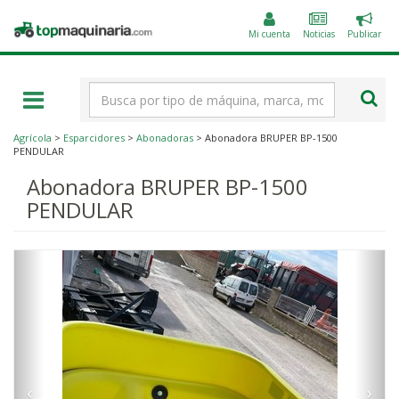
Public
Topmaquinaria.com
un
Mi cuenta
Noticias
Publicar
anunc
Término
de
búsqueda
Agrícola
>
Esparcidores
>
Abonadoras
> Abonadora BRUPER BP-1500
PENDULAR
Abonadora BRUPER BP-1500
PENDULAR
‹
›