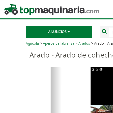
Topmaquinaria.com
Té
ANUNCIOS
de
bú
Agrícola
>
Aperos de labranza
>
Arados
> Arado - Ar
Arado - Arado de cohech