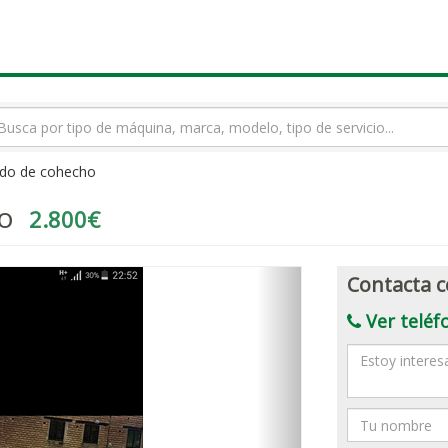
rmino
squeda
ado de cohecho
o
2.800€
Contacta c
Ver teléf
Mensaje
Nombre