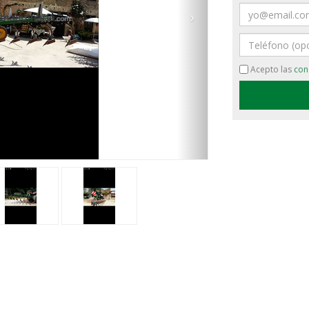
Email
›
Teléfono
Acepto las
con