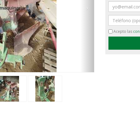
Email
›
Teléfono
Acepto las
con