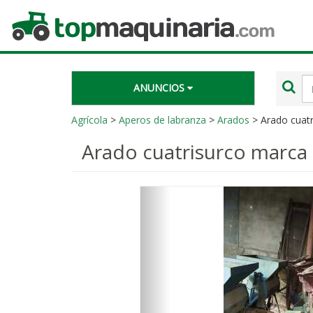
Topmaquinaria.com
Té
ANUNCIOS
de
bú
Agrícola
>
Aperos de labranza
>
Arados
> Arado cuat
Arado cuatrisurco marca