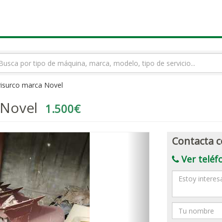
rmino
squeda
risurco marca Novel
 Novel
1.500€
Contacta c
Ver teléf
Mensaje
Nombre