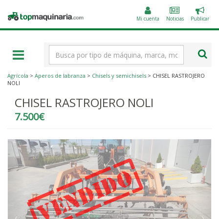
Public
Topmaquinaria.com
un
Mi cuenta
Noticias
Publicar
anunc
Término
de
búsqueda
Agrícola
>
Aperos de labranza
>
Chisels y semichisels
> CHISEL RASTROJERO
NOLI
CHISEL RASTROJERO NOLI
7.500€
‹
›