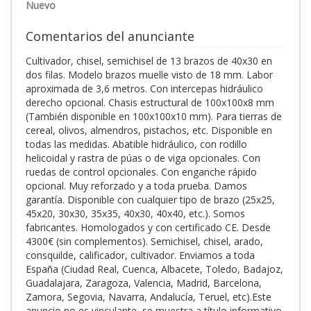
Nuevo
Comentarios del anunciante
Cultivador, chisel, semichisel de 13 brazos de 40x30 en
dos filas. Modelo brazos muelle visto de 18 mm. Labor
aproximada de 3,6 metros. Con intercepas hidráulico
derecho opcional. Chasis estructural de 100x100x8 mm
(También disponible en 100x100x10 mm). Para tierras de
cereal, olivos, almendros, pistachos, etc. Disponible en
todas las medidas. Abatible hidráulico, con rodillo
helicoidal y rastra de púas o de viga opcionales. Con
ruedas de control opcionales. Con enganche rápido
opcional. Muy reforzado y a toda prueba. Damos
garantía. Disponible con cualquier tipo de brazo (25x25,
45x20, 30x30, 35x35, 40x30, 40x40, etc.). Somos
fabricantes. Homologados y con certificado CE. Desde
4300€ (sin complementos). Semichisel, chisel, arado,
consquilde, calificador, cultivador. Enviamos a toda
España (Ciudad Real, Cuenca, Albacete, Toledo, Badajoz,
Guadalajara, Zaragoza, Valencia, Madrid, Barcelona,
Zamora, Segovia, Navarra, Andalucía, Teruel, etc).Este
anuncio no es vinculante, se muestra a título informativo