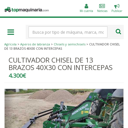
Public
Topmaquinaria.com
un
Mi cuenta
Noticias
Publicar
anunc
Término
de
búsqueda
Agrícola
>
Aperos de labranza
>
Chisels y semichisels
> CULTIVADOR CHISEL
DE 13 BRAZOS 40X30 CON INTERCEPAS
CULTIVADOR CHISEL DE 13
BRAZOS 40X30 CON INTERCEPAS
4.300€