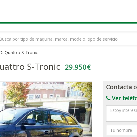
rmino
squeda
Di Quattro S-Tronic
uattro S-Tronic
29.950€
Contacta c
Ver teléf
Mensaje
Nombre