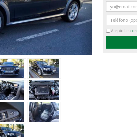
Email
›
Teléfono
Acepto las
con