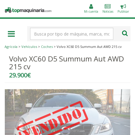
Public
Topmaquinaria.com
un
Mi cuenta
Noticias
Publicar
anunc
Término
de
búsqueda
Agrícola
>
Vehículos
>
Coches
> Volvo XC60 D5 Summum Aut AWD 215 cv
Volvo XC60 D5 Summum Aut AWD
215 cv
29.900€