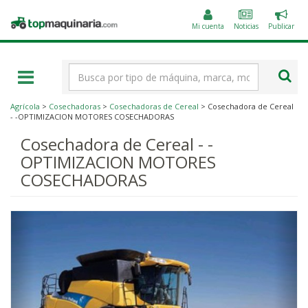
Public
Topmaquinaria.com
un
Mi cuenta
Noticias
Publicar
anunc
Término
de
búsqueda
Agrícola
>
Cosechadoras
>
Cosechadoras de Cereal
> Cosechadora de Cereal
- -OPTIMIZACION MOTORES COSECHADORAS
Cosechadora de Cereal - -
OPTIMIZACION MOTORES
COSECHADORAS