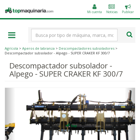
Public
Topmaquinaria.com
un
Mi cuenta
Noticias
Publicar
anunc
Término
de
búsqueda
Agrícola
>
Aperos de labranza
>
Descompactadores subsoladores
>
Descompactador subsolador - Alpego - SUPER CRAKER KF 300/7
Descompactador subsolador -
Alpego - SUPER CRAKER KF 300/7
‹
›