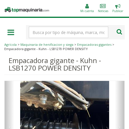
Public
Topmaquinaria.com
un
Mi cuenta
Noticias
Publicar
anunc
Término
de
búsqueda
Agrícola
>
Maquinaria de henificacion y siega
>
Empacadoras gigantes
>
Empacadora gigante - Kuhn - LSB1270 POWER DENSITY
Empacadora gigante - Kuhn -
LSB1270 POWER DENSITY
‹
›