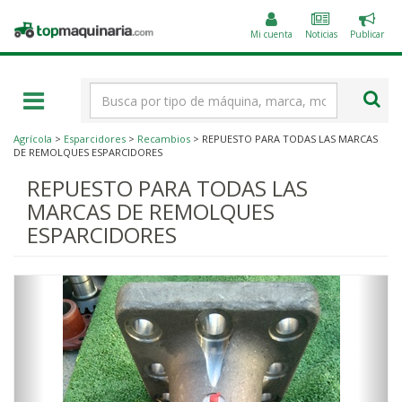
Public
Topmaquinaria.com
un
Mi cuenta
Noticias
Publicar
anunc
Término
de
búsqueda
Agrícola
>
Esparcidores
>
Recambios
> REPUESTO PARA TODAS LAS MARCAS
DE REMOLQUES ESPARCIDORES
REPUESTO PARA TODAS LAS
MARCAS DE REMOLQUES
ESPARCIDORES