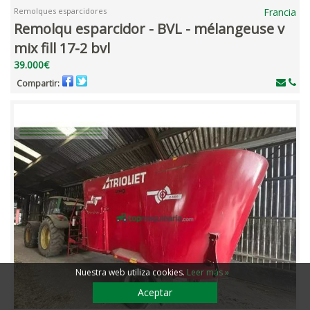
Remolques esparcidores
Francia
Remolqu esparcidor - BVL - mélangeuse v
mix fill 17-2 bvl
39.000€
Compartir:
Nuestra web utiliza cookies
.
Leer más »
Aceptar