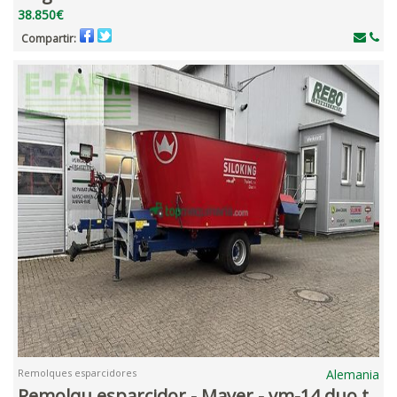
38.850€
Compartir:
Remolques esparcidores
Alemania
Remolqu esparcidor - Mayer - vm-14 duo t