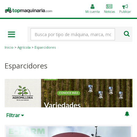
Public
Topmaquinaria.com
un
Mi cuenta
Noticias
Publicar
anunc
Término
de
búsqueda
Inicio
>
Agrícola
>
Esparcidores
Esparcidores
Filtrar