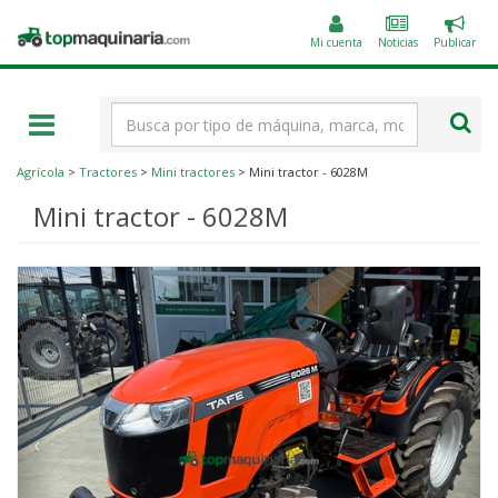
Public
Topmaquinaria.com
un
Mi cuenta
Noticias
Publicar
anunc
Término
de
búsqueda
Agrícola
>
Tractores
>
Mini tractores
> Mini tractor - 6028M
Mini tractor - 6028M
‹
›