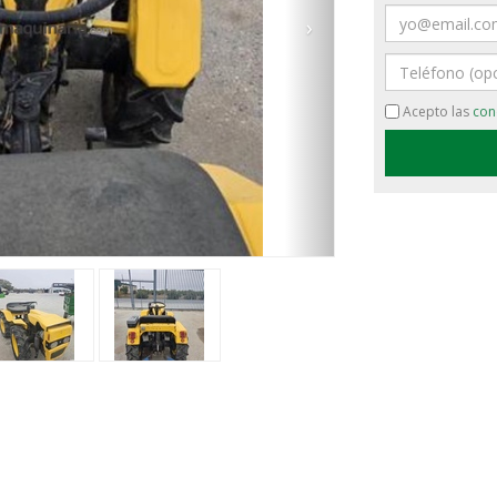
Email
›
Teléfono
Acepto las
con