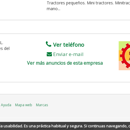
Tractores pequeños. Mini tractores. Minitr
mano...
L.
Ver teléfono
s del
Enviar e-mail
Ver más anuncios de esta empresa
Ayuda
Mapa web
Marcas
 la usabilidad. Es una práctica habitual y segura. Si continuas navegando
www.topmaquinaria.com 2026