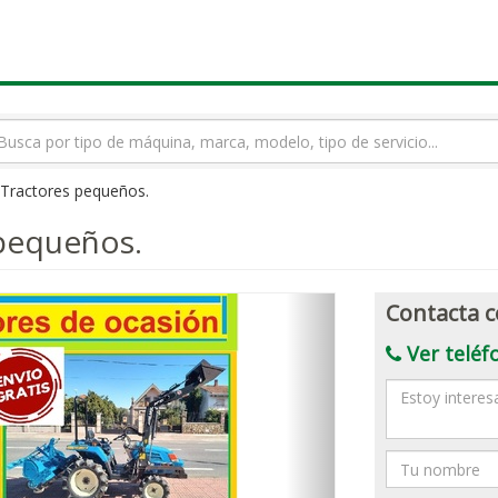
rmino
squeda
- Tractores pequeños.
 pequeños.
Contacta c
Ver teléf
Mensaje
Nombre