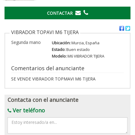
CONTACTAR
VIBRADOR TOPAVI M6 TIJERA
Segunda mano
Ubicación:
Murcia, España
Estado:
Buen estado
Modelo:
M6 VIBRADOR TIJERA
Comentarios del anunciante
SE VENDE VIBRADOR TOPMAVI M6 TIJERA
Contacta con el anunciante
Ver teléfono
Mensaje