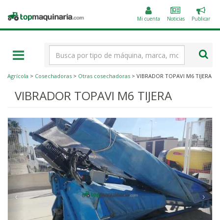
Public
Topmaquinaria.com
un
Mi cuenta
Noticias
Publicar
anunc
Término
de
búsqueda
Agrícola
>
Cosechadoras
>
Otras cosechadoras
> VIBRADOR TOPAVI M6 TIJERA
VIBRADOR TOPAVI M6 TIJERA
‹
›