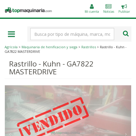
Public
Topmaquinaria.com
un
Mi cuenta
Noticias
Publicar
anunc
Término
de
búsqueda
Agrícola
>
Maquinaria de henificacion y siega
>
Rastrillos
> Rastrillo - Kuhn -
GA7822 MASTERDRIVE
Rastrillo - Kuhn - GA7822
MASTERDRIVE
‹
›