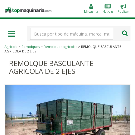
Public
Topmaquinaria.com
un
Mi cuenta
Noticias
Publicar
anunc
Término
de
búsqueda
Agrícola
>
Remolques
>
Remolques agrícolas
> REMOLQUE BASCULANTE
AGRICOLA DE 2 EJES
REMOLQUE BASCULANTE
AGRICOLA DE 2 EJES
‹
›