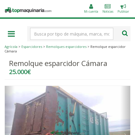
Public
Topmaquinaria.com
un
Mi cuenta
Noticias
Publicar
anunc
Término
de
búsqueda
Agrícola
>
Esparcidores
>
Remolques esparcidores
> Remolque esparcidor
Cámara
Remolque esparcidor Cámara
25.000€
‹
›