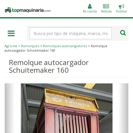
Public
Topmaquinaria.com
un
Mi cuenta
Noticias
Publicar
anunc
Término
de
búsqueda
Agrícola
>
Remolques
>
Remolques autocargadores
> Remolque
autocargador Schuitemaker 160
Remolque autocargador
Schuitemaker 160
‹
›