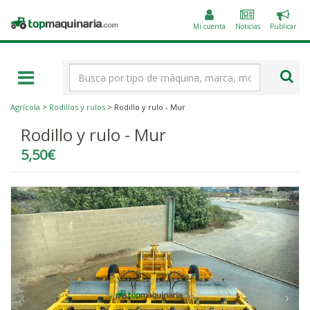
Public
Topmaquinaria.com
un
Mi cuenta
Noticias
Publicar
anunc
Término
de
búsqueda
Agrícola
>
Rodillos y rulos
> Rodillo y rulo - Mur
Rodillo y rulo - Mur
5,50€
‹
›