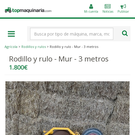
Public
Topmaquinaria.com
un
Mi cuenta
Noticias
Publicar
anunc
Término
de
búsqueda
Agrícola
>
Rodillos y rulos
> Rodillo y rulo - Mur - 3 metros
Rodillo y rulo - Mur - 3 metros
1.800€