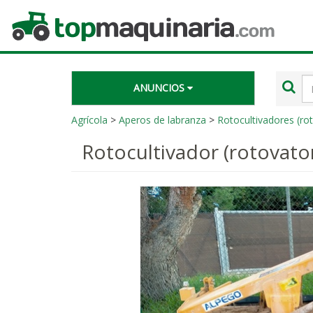
Topmaquinaria.com
Té
ANUNCIOS
de
bú
Agrícola
>
Aperos de labranza
>
Rotocultivadores (rot
Rotocultivador (rotovator