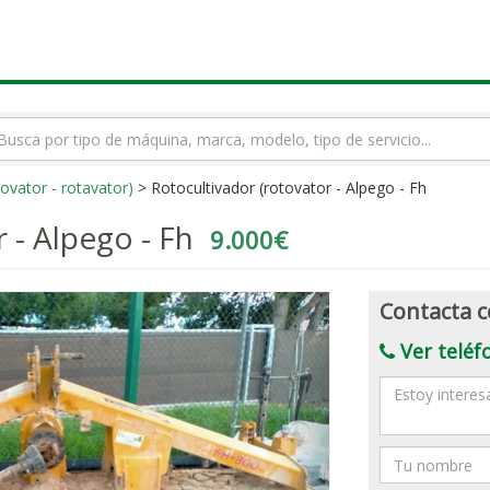
rmino
squeda
ovator - rotavator)
> Rotocultivador (rotovator - Alpego - Fh
 - Alpego - Fh
9.000€
Contacta c
Ver teléf
Mensaje
Nombre