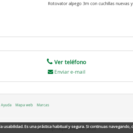
Rotovator alpego 3m con cuchillas nuevas 
Ver teléfono
Enviar e-mail
Ayuda
Mapa web
Marcas
 la usabilidad. Es una práctica habitual y segura. Si continuas navegando
www.topmaquinaria.com 2026