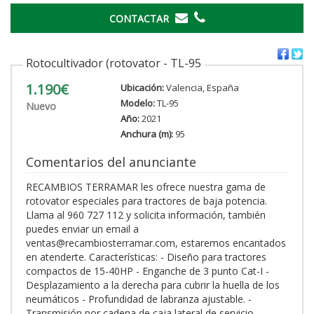
CONTACTAR
Rotocultivador (rotovator - TL-95
1.190€
Ubicación:
Valencia, España
Modelo:
TL-95
Nuevo
Año:
2021
Anchura (m):
95
Comentarios del anunciante
RECAMBIOS TERRAMAR les ofrece nuestra gama de
rotovator especiales para tractores de baja potencia.
Llama al 960 727 112 y solicita información, también
puedes enviar un email a
ventas@recambiosterramar.com, estaremos encantados
en atenderte. Características: - Diseño para tractores
compactos de 15-40HP - Enganche de 3 punto Cat-I -
Desplazamiento a la derecha para cubrir la huella de los
neumáticos - Profundidad de labranza ajustable. -
Transmisión por cadena de caja lateral de servicio