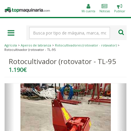
Public
Topmaquinaria.com
un
Mi cuenta
Noticias
Publicar
anunc
Término
de
búsqueda
Agrícola
>
Aperos de labranza
>
Rotocultivadores (rotovator - rotavator)
>
Rotocultivador (rotovator - TL-95
Rotocultivador (rotovator - TL-95
1.190€
‹
›