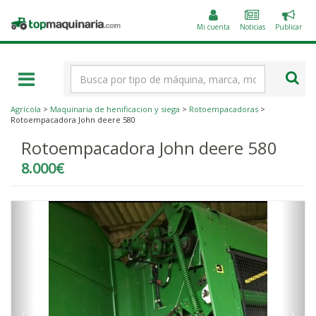
Public
Topmaquinaria.com
un
Mi cuenta
Noticias
Publicar
anunc
Término
de
búsqueda
Agrícola
>
Maquinaria de henificacion y siega
>
Rotoempacadoras
>
Rotoempacadora John deere 580
Rotoempacadora John deere 580
8.000€
‹
›