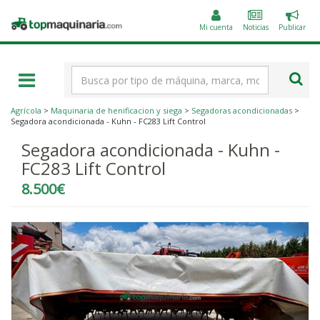
Public
Topmaquinaria.com
un
Mi cuenta
Noticias
Publicar
anunc
Término
de
búsqueda
Agrícola
>
Maquinaria de henificacion y siega
>
Segadoras acondicionadas
>
Segadora acondicionada - Kuhn - FC283 Lift Control
Segadora acondicionada - Kuhn -
FC283 Lift Control
8.500€