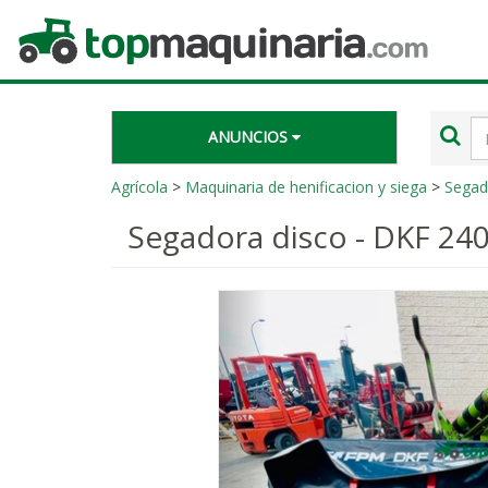
Topmaquinaria.com
Té
ANUNCIOS
de
bú
Agrícola
>
Maquinaria de henificacion y siega
>
Segad
Segadora disco - DKF 24