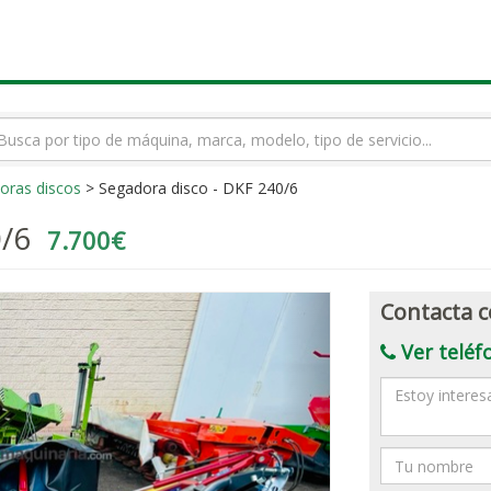
rmino
squeda
oras discos
> Segadora disco - DKF 240/6
0/6
7.700€
Contacta c
Ver teléf
Mensaje
Nombre