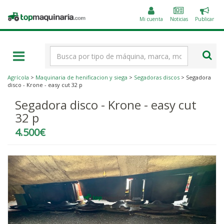
Public
Topmaquinaria.com
un
Mi cuenta
Noticias
Publicar
anunc
Término
de
búsqueda
Agrícola
>
Maquinaria de henificacion y siega
>
Segadoras discos
> Segadora
disco - Krone - easy cut 32 p
Segadora disco - Krone - easy cut
32 p
4.500€