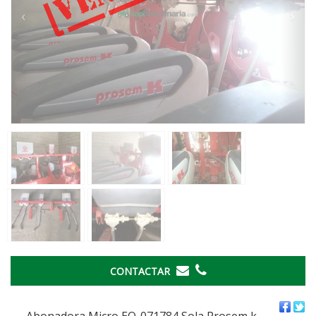
‹
›
CONTACTAR
Abonadora Micro EO-071784 Sola Prosem k