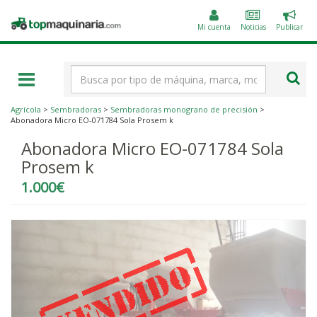
Public
Topmaquinaria.com
un
Mi cuenta
Noticias
Publicar
anunc
Término
de
búsqueda
Agrícola
>
Sembradoras
>
Sembradoras monograno de precisión
>
Abonadora Micro EO-071784 Sola Prosem k
Abonadora Micro EO-071784 Sola
Prosem k
1.000€