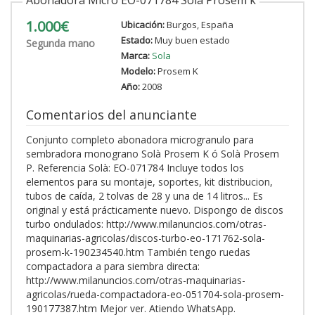
1.000€
Ubicación:
Burgos, España
Estado:
Muy buen estado
Segunda mano
Marca:
Sola
Modelo:
Prosem K
Año:
2008
Comentarios del anunciante
Conjunto completo abonadora microgranulo para
sembradora monograno Solà Prosem K ó Solà Prosem
P. Referencia Solà: EO-071784 Incluye todos los
elementos para su montaje, soportes, kit distribucion,
tubos de caída, 2 tolvas de 28 y una de 14 litros... Es
original y está prácticamente nuevo. Dispongo de discos
turbo ondulados: http://www.milanuncios.com/otras-
maquinarias-agricolas/discos-turbo-eo-171762-sola-
prosem-k-190234540.htm También tengo ruedas
compactadora a para siembra directa:
http://www.milanuncios.com/otras-maquinarias-
agricolas/rueda-compactadora-eo-051704-sola-prosem-
190177387.htm Mejor ver. Atiendo WhatsApp.