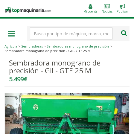
Public
Topmaquinaria.com
un
Mi cuenta
Noticias
Publicar
anunc
Término
de
búsqueda
Agrícola
>
Sembradoras
>
Sembradoras monograno de precisión
>
Sembradora monograno de precisión - Gil - GTE 25 M
Sembradora monograno de
precisión - Gil - GTE 25 M
5.499€