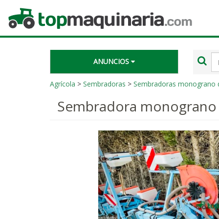
Topmaquinaria.com
Té
ANUNCIOS
de
bú
Agrícola
>
Sembradoras
>
Sembradoras monograno d
Sembradora monograno 