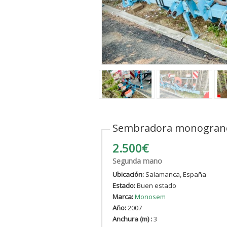
‹
Sembradora monograno
2.500€
Segunda mano
Ubicación:
Salamanca, España
Estado:
Buen estado
Marca:
Monosem
Año:
2007
Anchura (m) :
3