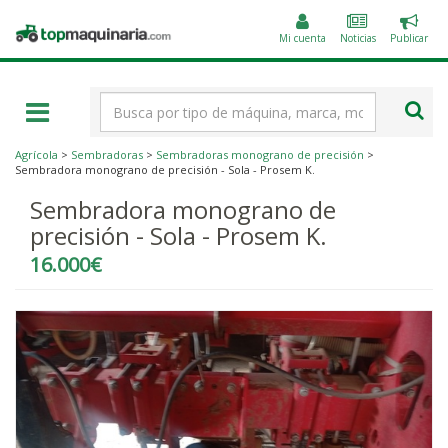
Public
Topmaquinaria.com
un
Mi cuenta
Noticias
Publicar
anunc
Término
de
búsqueda
Agrícola
>
Sembradoras
>
Sembradoras monograno de precisión
>
Sembradora monograno de precisión - Sola - Prosem K.
Sembradora monograno de
precisión - Sola - Prosem K.
16.000€