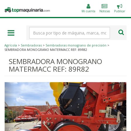
Public
Topmaquinaria.com
un
Mi cuenta
Noticias
Publicar
anunc
Término
de
búsqueda
Agrícola
>
Sembradoras
>
Sembradoras monograno de precisión
>
SEMBRADORA MONOGRANO MATERMACC REF: 89R82
SEMBRADORA MONOGRANO
MATERMACC REF: 89R82
‹
›