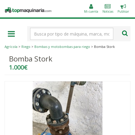
Public
Topmaquinaria.com
un
Mi cuenta
Noticias
Publicar
anunc
Término
de
búsqueda
Agrícola
>
Riego
>
Bombas y motobombas para riego
> Bomba Stork
Bomba Stork
1.000€