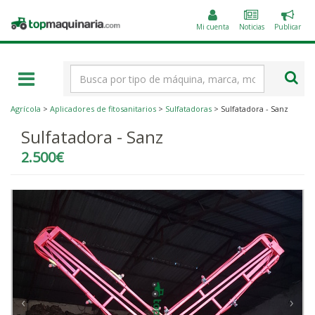
Public
Topmaquinaria.com
un
Mi cuenta
Noticias
Publicar
anunc
Término
de
búsqueda
Agrícola
>
Aplicadores de fitosanitarios
>
Sulfatadoras
> Sulfatadora - Sanz
Sulfatadora - Sanz
2.500€
‹
›