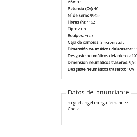
Año:
12
Potencia (CV):
40
Nº de serie:
9945s
Horas (h):
4162
Tipo:
2-rm
Equipos:
Arco
Caja de cambios:
Sincronizada
Dimensión neumáticos delanteros:
11
Desgaste neumáticos delanteros:
10
Dimensión neumáticos traseros:
9,50
Desgaste neumáticos traseros:
10%
Datos del anunciante
miguel angel murga fernandez
Cádiz