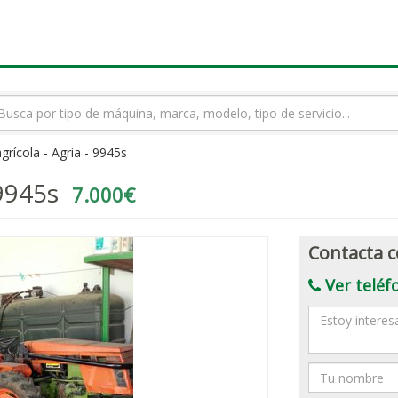
rmino
squeda
grícola - Agria - 9945s
 9945s
7.000€
Contacta c
Ver teléf
Mensaje
Nombre