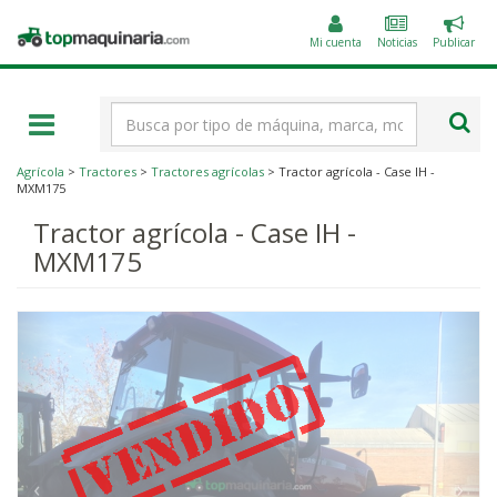
Public
Topmaquinaria.com
un
Mi cuenta
Noticias
Publicar
anunc
Término
de
búsqueda
Agrícola
>
Tractores
>
Tractores agrícolas
> Tractor agrícola - Case IH -
MXM175
Tractor agrícola - Case IH -
MXM175
‹
›